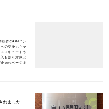
単操作のOMハン
Xへの交換もキャ
用エコキュートや
導入も割引対象と
のNewsページま
されました