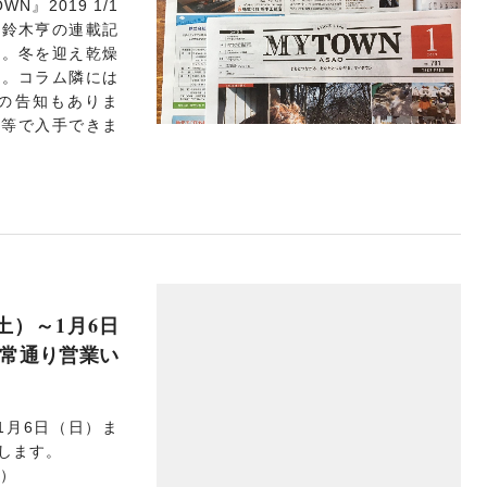
』2019 1/1
、鈴木亨の連載記
す。冬を迎え乾燥
す。コラム隣には
の告知もありま
舗等で入手できま
土）～1月6日
平常通り営業い
1月6日（日）ま
します。
村）