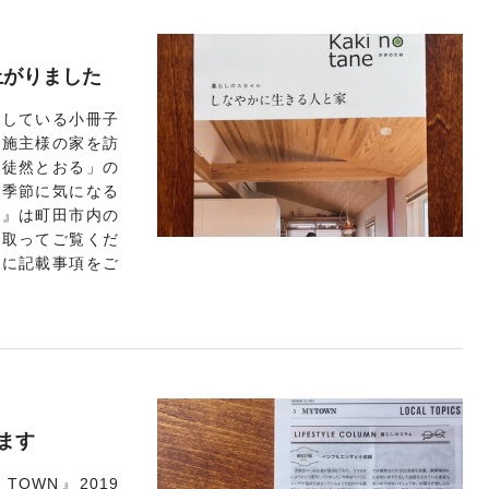
来上がりました
作している小冊子
お施主様の家を訪
「徒然とおる」の
の季節に気になる
ね』は町田市内の
に取ってご覧くだ
ムに記載事項をご
います
OWN』2019