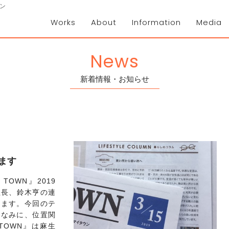
ン
Works
About
Information
Media
News
新着情報・お知らせ
います
OWN』2019
社長、鈴木亨の連
います。今回のテ
ちなみに、位置関
TOWN』は麻生