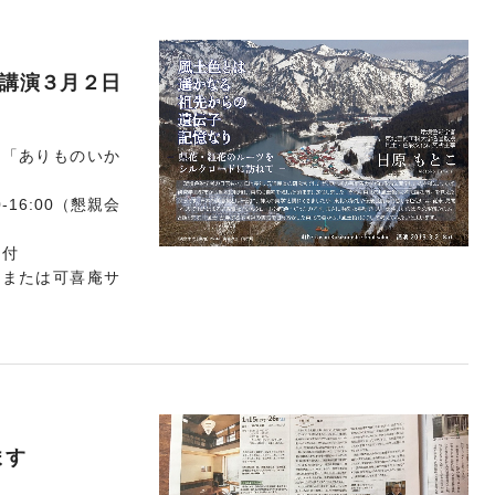
講演３月２日
し「ありものいか
-16:00（懇親会
ク付
、または
可喜庵サ
ます