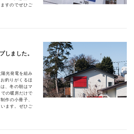
きますのでぜひご
ップしました。
太陽光発電を組み
てお釣りがくるほ
では、冬の朝はマ
までの暖房だけで
店制作の小冊子、
ています。ぜひご