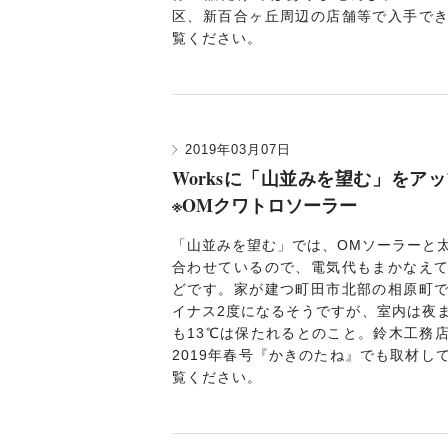
区、新百合ヶ丘周辺の店舗等で入手で
覧ください
。
2019年03月07日
Worksに「山並みを望む」をア
※OMクワトロソーラー
「山並みを望む」
では、OMソーラーと
合わせているので、電気代もまかなえ
どです。家が建つ町田市北部の相原町
イナス2度になるそうですが、室内は夜
も13℃は保たれるとのこと。鈴木工務
2019年春号『かきのたね』でも取材し
覧ください。