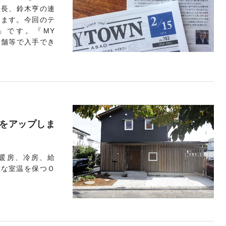
社長、鈴木亨の連
います。今回のテ
」です。『MY
店舗等で入手でき
家をアップしま
暖房、冷房、給
適な室温を保つＯ