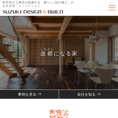
町田市の工務店が提案する「暮らし×設計施工」の
注文住宅・リノベーション
ふるさと
ふるさと
ふるさと
ふるさと
ふるさと
ふるさと
ふるさと
ふるさと
ふるさと
故郷
故郷
故郷
故郷
故郷
故郷
故郷
故郷
故郷
になる家
事例を見る
会社を知る