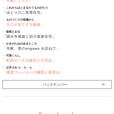
平家にくらす
これからはじまるたてものがたり
ゆとりの二世帯住宅
ものづくりの現場から
大工が加工する曲線
徒然とおる
国分寺崖線と旧小坂家住宅
かきのたねのあるところ
寺家、里のengawa を訪ねて
可喜くらし
町田の一人出版社と文芸誌
お手入れ ら・ら・ら
感震ブレーカーの種類と留意点
バックナンバー