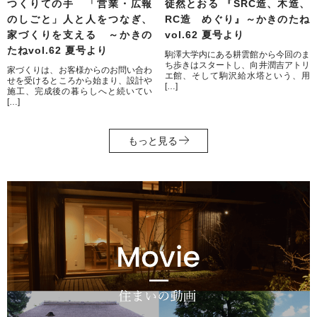
つくりての手 「営業・広報
徒然とおる 『SRC造、木造、
のしごと」人と人をつなぎ、
RC造 めぐり』～かきのたね
家づくりを支える ～かきの
vol.62 夏号より
たねvol.62 夏号より
駒澤大学内にある耕雲館から今回のま
ち歩きはスタートし、向井潤吉アトリ
家づくりは、お客様からのお問い合わ
エ館、そして駒沢給水塔という、用
せを受けるところから始まり、設計や
[…]
施工、完成後の暮らしへと続いてい
[…]
もっと見る