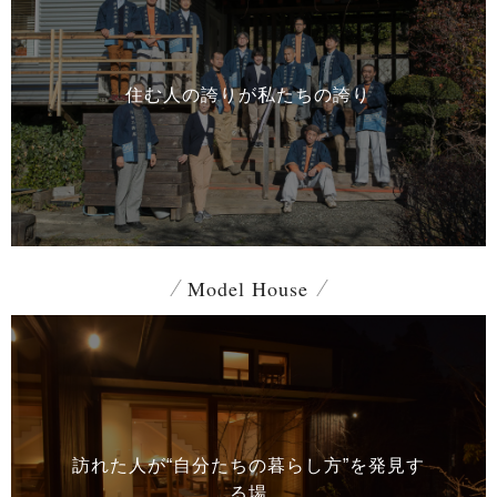
住む人の誇りが
私たちの誇り
Model House
訪れた人が“自分たちの暮らし方”を
発見す
る場