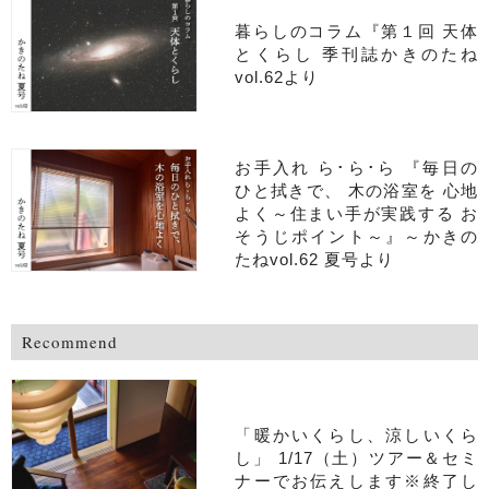
暮らしのコラム『第１回 天体
とくらし 季刊誌かきのたね
vol.62より
お手入れ ら･ら･ら 『毎日の
ひと拭きで、 木の浴室を 心地
よく～住まい手が実践する お
そうじポイント～』～かきの
たねvol.62 夏号より
Recommend
「暖かいくらし、涼しいくら
し」 1/17（土）ツアー＆セミ
ナーでお伝えします※終了し