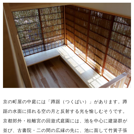
京の町屋の中庭には「蹲踞（つくばい）」があります。蹲
踞の水面に揺れる空の月と反射する光を愉しむそうです。
京都郊外・桂離宮の回遊式庭園には、池を中心に建築群が
並び、古書院・二の間の広縁の先に、池に面して竹簀子張