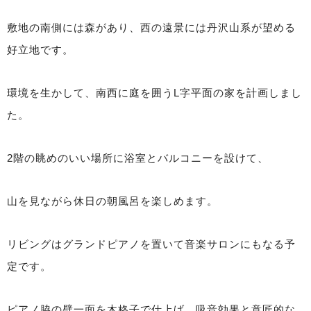
敷地の南側には森があり、西の遠景には丹沢山系が望める
好立地です。
環境を生かして、南西に庭を囲うL字平面の家を計画しまし
た。
2階の眺めのいい場所に浴室とバルコニーを設けて、
山を見ながら休日の朝風呂を楽しめます。
リビングはグランドピアノを置いて音楽サロンにもなる予
定です。
ピアノ脇の壁一面を木格子で仕上げ、吸音効果と意匠的な